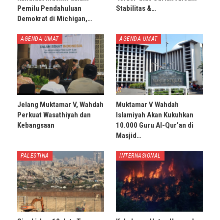
Pemilu Pendahuluan
Stabilitas &…
Demokrat di Michigan,…
AGENDA UMAT
AGENDA UMAT
Jelang Muktamar V, Wahdah
Muktamar V Wahdah
Perkuat Wasathiyah dan
Islamiyah Akan Kukuhkan
Kebangsaan
10.000 Guru Al-Qur’an di
Masjid…
PALESTINA
INTERNASIONAL