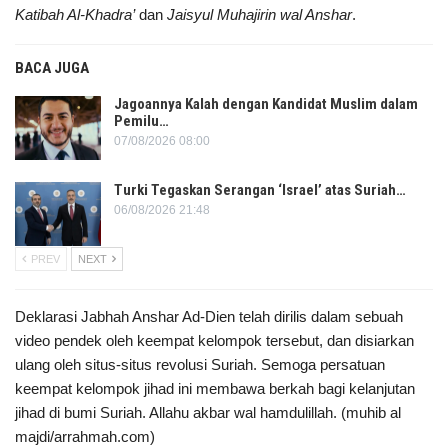
Katibah Al-Khadra’
dan
Jaisyul Muhajirin wal Anshar
.
BACA JUGA
Jagoannya Kalah dengan Kandidat Muslim dalam
Pemilu…
07/08/2026 08:00
Turki Tegaskan Serangan ‘Israel’ atas Suriah…
06/08/2026 21:48
PREV
NEXT
Deklarasi Jabhah Anshar Ad-Dien telah dirilis dalam sebuah
video pendek oleh keempat kelompok tersebut, dan disiarkan
ulang oleh situs-situs revolusi Suriah. Semoga persatuan
keempat kelompok jihad ini membawa berkah bagi kelanjutan
jihad di bumi Suriah. Allahu akbar wal hamdulillah. (muhib al
majdi/arrahmah.com)