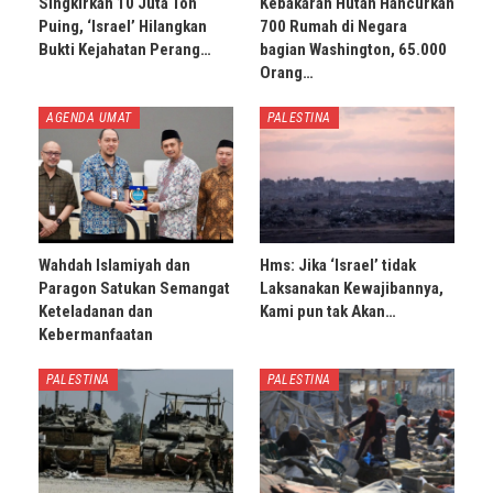
Singkirkan 10 Juta Ton
Kebakaran Hutan Hancurkan
Puing, ‘Israel’ Hilangkan
700 Rumah di Negara
Bukti Kejahatan Perang…
bagian Washington, 65.000
Orang…
AGENDA UMAT
PALESTINA
Wahdah Islamiyah dan
Hms: Jika ‘Israel’ tidak
Paragon Satukan Semangat
Laksanakan Kewajibannya,
Keteladanan dan
Kami pun tak Akan…
Kebermanfaatan
PALESTINA
PALESTINA