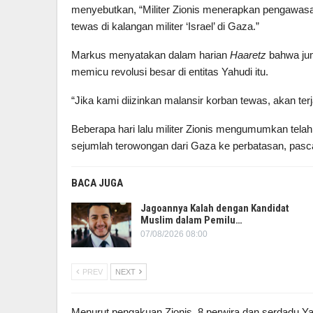
menyebutkan, “Militer Zionis menerapkan pengawasan
tewas di kalangan militer ‘Israel’ di Gaza.”
Markus menyatakan dalam harian
Haaretz
bahwa jum
memicu revolusi besar di entitas Yahudi itu.
“Jika kami diizinkan malansir korban tewas, akan terja
Beberapa hari lalu militer Zionis mengumumkan tela
sejumlah terowongan dari Gaza ke perbatasan, pasca 
BACA JUGA
Jagoannya Kalah dengan Kandidat
Muslim dalam Pemilu…
07/08/2026 08:00
PREV
NEXT
Menurut pengakuan Zionis, 8 perwira dan serdadu Ya