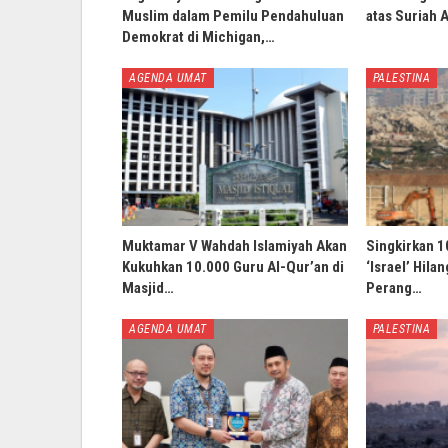
Muslim dalam Pemilu Pendahuluan
atas Suriah 
Demokrat di Michigan,…
AGENDA UMAT
PALESTINA
Muktamar V Wahdah Islamiyah Akan
Singkirkan 1
Kukuhkan 10.000 Guru Al-Qur’an di
‘Israel’ Hila
Masjid…
Perang…
AGENDA UMAT
PALESTINA