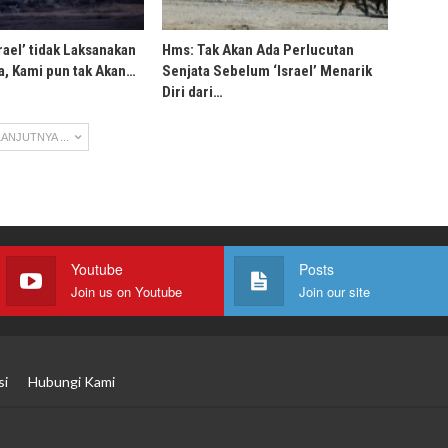
rael’ tidak Laksanakan
Hms: Tak Akan Ada Perlucutan
, Kami pun tak Akan…
Senjata Sebelum ‘Israel’ Menarik
Diri dari…
ANJUTNYA ...
Youtube
Posts
Join us on Youtube
Join our site
si
Hubungi Kami