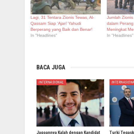
Lagi, 31 Tentara Zionis Tewas, Al-
Jumlah Zionis
Qassam Siap ‘Ajari’ Yahudi
dalam Perang 
Berperang yang Baik dan Benar!
Meningkat Me
In "Headlines"
In "Headlines"
BACA JUGA
INTERNASIONAL
INTERNASION
Jagoannya Kalah dengan Kandidat
Turki Tegask