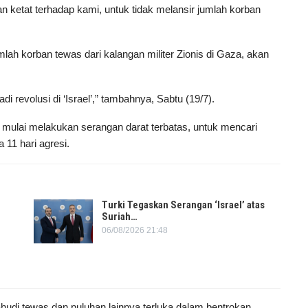
 ketat terhadap kami, untuk tidak melansir jumlah korban
lah korban tewas dari kalangan militer Zionis di Gaza, akan
di revolusi di ‘Israel’,” tambahnya, Sabtu (19/7).
h mulai melakukan serangan darat terbatas, untuk mencari
11 hari agresi.
Turki Tegaskan Serangan ‘Israel’ atas
Suriah…
06/08/2026 21:48
hudi tewas dan puluhan lainnya terluka dalam bentrokan