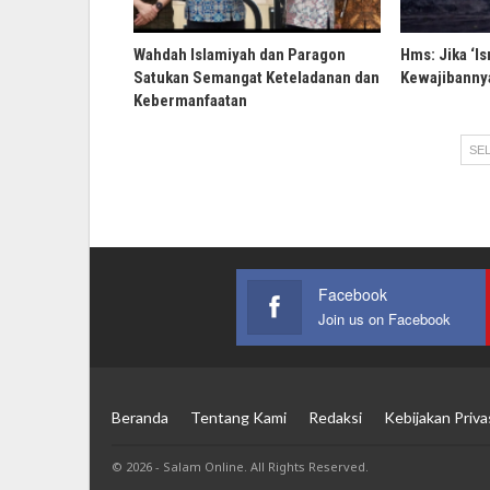
Wahdah Islamiyah dan Paragon
Hms: Jika ‘Is
Satukan Semangat Keteladanan dan
Kewajibannya
Kebermanfaatan
SEL
Facebook
Join us on Facebook
Beranda
Tentang Kami
Redaksi
Kebijakan Priva
© 2026 - Salam Online. All Rights Reserved.