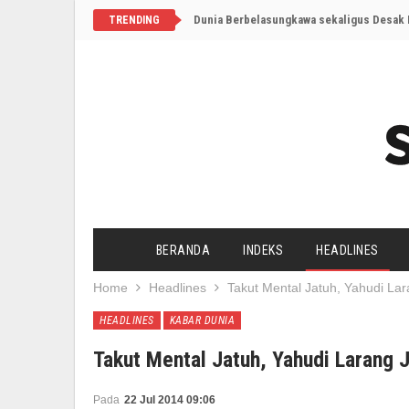
Dunia Berbelasungkawa sekaligus Desak I
TRENDING
BERANDA
INDEKS
HEADLINES
Home
Headlines
Takut Mental Jatuh, Yahudi Lar
HEADLINES
KABAR DUNIA
Takut Mental Jatuh, Yahudi Larang J
Pada
22 Jul 2014 09:06