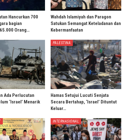
utan Hancurkan 700
Wahdah Islamiyah dan Paragon
gara bagian
Satukan Semangat Keteladanan dan
 65.000 Orang…
Kebermanfaatan
PALESTINA
an Ada Perlucutan
Hamas Setujui Lucuti Senjata
lum ‘Israel’ Menarik
Secara Bertahap, ‘Israel’ Dituntut
Keluar…
T
INTERNASIONAL