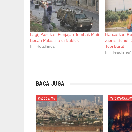
Lagi, Pasukan Penjajah Tembak Mati
Hancurkan R
Bocah Palestina di Nablus
Zionis Bunuh 
In "Headlines"
Tepi Barat
In "Headlines"
BACA JUGA
PALESTINA
INTERNASION