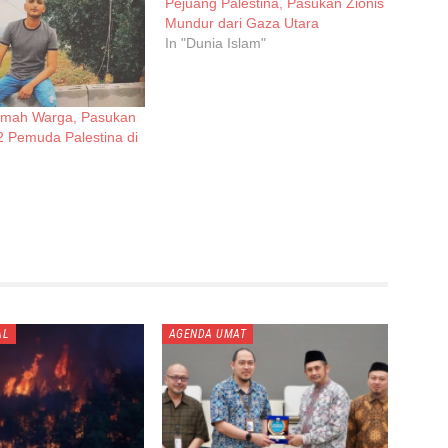
Pejuang Palestina, Pasukan Zionis
Mundur dari Gaza Utara
In "Dunia Islam"
umah Warga, Pasukan
2 Pemuda Palestina di
AL
AGENDA UMAT