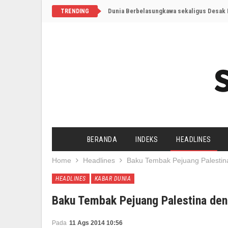
Dunia Berbelasungkawa sekaligus Desak I
TRENDING
BERANDA
INDEKS
HEADLINES
Home
Headlines
Baku Tembak Pejuang Palestin
HEADLINES
KABAR DUNIA
Baku Tembak Pejuang Palestina den
Pada
11 Ags 2014 10:56