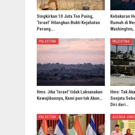
Singkirkan 10 Juta Ton Puing,
Kebakaran H
‘Israel’ Hilangkan Bukti Kejahatan
Rumah di Ne
Perang…
Washington,
PALESTINA
PALESTINA
Hms: Jika ‘Israel’ tidak Laksanakan
Hms: Tak Ak
Kewajibannya, Kami pun tak Akan…
Senjata Sebe
Diri dari…
PALESTINA
AGENDA UMA