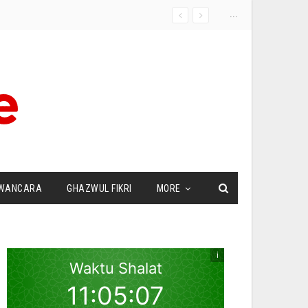
...
WANCARA
GHAZWUL FIKRI
MORE