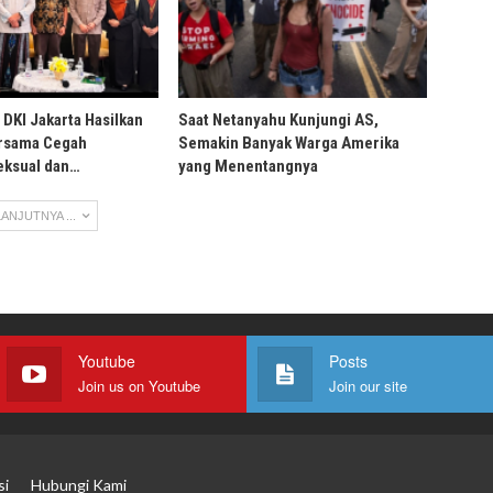
DKI Jakarta Hasilkan
Saat Netanyahu Kunjungi AS,
ersama Cegah
Semakin Banyak Warga Amerika
eksual dan…
yang Menentangnya
ANJUTNYA ...
Youtube
Posts
Join us on Youtube
Join our site
si
Hubungi Kami