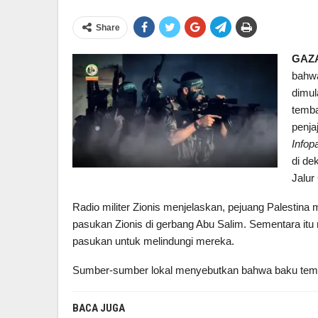
Share
GAZA
bahwa
dimul
temba
penja
Infop
di de
Jalur
Radio militer Zionis menjelaskan, pejuang Palesti
pasukan Zionis di gerbang Abu Salim. Sementara it
pasukan untuk melindungi mereka.
Sumber-sumber lokal menyebutkan bahwa baku temb
BACA JUGA