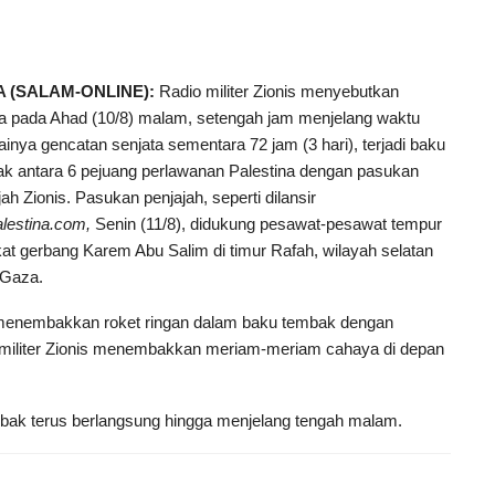
 (SALAM-ONLINE):
Radio militer Zionis menyebutkan
 pada Ahad (10/8) malam, setengah jam menjelang waktu
ainya gencatan senjata sementara 72 jam (3 hari), terjadi baku
k antara 6 pejuang perlawanan Palestina dengan pasukan
jah Zionis. Pasukan penjajah, seperti dilansir
alestina.com,
Senin (11/8), didukung pesawat-pesawat tempur
kat gerbang Karem Abu Salim di timur Rafah, wilayah selatan
 Gaza.
na menembakkan roket ringan dalam baku tembak dengan
u militer Zionis menembakkan meriam-meriam cahaya di depan
ak terus berlangsung hingga menjelang tengah malam.