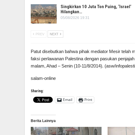
Singkirkan 10 Juta Ton Puing, ‘Israel’
Hilangkan…
05/08/2026 19:31
PREV
NEXT
Patut disebutkan bahwa pihak mediator Mesir telah 
faksi perlawanan Palestina dengan pasukan penjajah
malam, Ahad – Senin (10-11/8/2014). (asw/infopalest
salam-online
Sharing:
Email
Print
Berita Lainnya