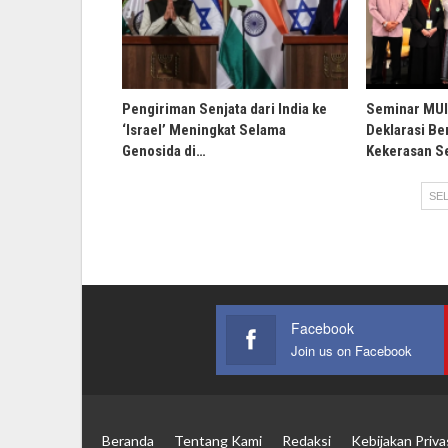
Pengiriman Senjata dari India ke
Seminar MUI 
‘Israel’ Meningkat Selama
Deklarasi B
Genosida di…
Kekerasan S
SEL
Facebook
Join us on Facebook
Beranda
Tentang Kami
Redaksi
Kebijakan Priva