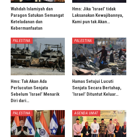
Wahdah Islamiyah dan
Hms: Jika ‘Israel’ tidak
Paragon Satukan Semangat
Laksanakan Kewajibannya,
Keteladanan dan
Kami pun tak Akan…
Kebermanfaatan
PALESTINA
PALESTINA
Hms: Tak Akan Ada
Hamas Setujui Lucuti
Perlucutan Senjata
Senjata Secara Bertahap,
Sebelum ‘Israel’ Menarik
‘Israel’ Dituntut Keluar…
Diri dari…
PALESTINA
AGENDA UMAT