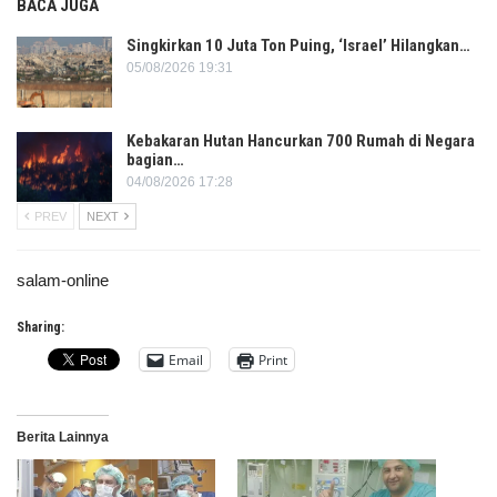
BACA JUGA
Singkirkan 10 Juta Ton Puing, ‘Israel’ Hilangkan…
05/08/2026 19:31
Kebakaran Hutan Hancurkan 700 Rumah di Negara
bagian…
04/08/2026 17:28
PREV
NEXT
salam-online
Sharing:
Email
Print
Berita Lainnya