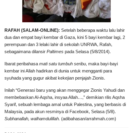
RAFAH (SALAM-ONLINE):
Setelah beberapa waktu lalu lahir
dua dan empat bayi kembar di Gaza, kini 5 bayi kembar lagi, 2
perempuan dan 3 lelaki lahir di sekolah UNRWA, Rafah,
sebagaimana dilansir
Paltimes
pada Selasa (5/8/2014).
Ibarat peribahasa
mati satu tumbuh seribu
, maka bayi-bayi
kembar ini Allah hadirkan di dunia untuk mengganti para
syuhada yang gugur akibat kekejian penjajah Zionis.
Inilah “Generasi baru yang akan menggegar Zionis Yahudi dan
membebaskan Al-Aqsha, insyaa Allah…,” demikian rilis Aqsha
Syarif, sebuah lembaga amal untuk Palestina, yang berbasis di
Malaysia, pada akun resminya di Facebook, Selasa (5/8).
Subhanallah, walhamdulillah.
(adibahasan/arrahmah.com)