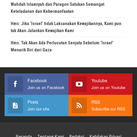
Wahdah Islamiyah dan Paragon Satukan Semangat
Keteladanan dan Kebermanfaatan
Hms: Jika ‘Israel’ tidak Laksanakan Kewajibannya, Kami pun
tak Akan Jalankan Kewajiban Kami
Hms: Tak Akan Ada Perlucutan Senjata Sebelum ‘Israel’
Menarik Diri dari Gaza
Facebook
Youtube
Join us on Facebook
Join us on Youtube
Posts
RSS
Join our site
Subscribe our RSS
Beranda
Tentang Kami
Redaksi
Kebijakan Privasi