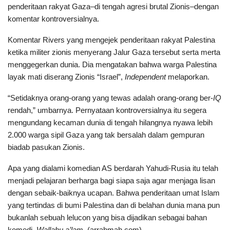
penderitaan rakyat Gaza–di tengah agresi brutal Zionis–dengan
komentar kontroversialnya.
Komentar Rivers yang mengejek penderitaan rakyat Palestina
ketika militer zionis menyerang Jalur Gaza tersebut serta merta
menggegerkan dunia. Dia mengatakan bahwa warga Palestina
layak mati diserang Zionis “Israel”,
Independent
melaporkan.
“Setidaknya orang-orang yang tewas adalah orang-orang ber-
IQ
rendah,” umbarnya. Pernyataan kontroversialnya itu segera
mengundang kecaman dunia di tengah hilangnya nyawa lebih
2.000 warga sipil Gaza yang tak bersalah dalam gempuran
biadab pasukan Zionis.
Apa yang dialami komedian AS berdarah Yahudi-Rusia itu telah
menjadi pelajaran berharga bagi siapa saja agar menjaga lisan
dengan sebaik-baiknya ucapan. Bahwa penderitaan umat Islam
yang tertindas di bumi Palestina dan di belahan dunia mana pun
bukanlah sebuah lelucon yang bisa dijadikan sebagai bahan
komedi.
Wallahu a’lam
. (arrahmah.com)