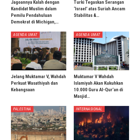
Jagoannya Kalah dengan
Turki Tegaskan Serangan
Kandidat Muslim dalam
‘Israel’ atas Suriah Ancam
Pemilu Pendahuluan
Stabilitas &…
Demokrat di Michigan,…
AGENDA UMAT
AGENDA UMAT
Jelang Muktamar V, Wahdah
Muktamar V Wahdah
Perkuat Wasathiyah dan
Islamiyah Akan Kukuhkan
Kebangsaan
10.000 Guru Al-Qur’an di
Masjid…
PALESTINA
INTERNASIONAL