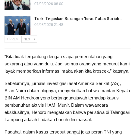
07/08/2026 08:00
Turki Tegaskan Serangan ‘Israel’ atas Suriah…
06/08/2026 21:48
PREV
NEXT
“Kita tidak tergantung dengan siapa pemerintahan yang
sekarang atau yang dulu. Jadi semua orang yang menurut kami
layak memberikan informasi maka akan kita kroscek,” katanya.
Sebelumnya, jurnalis investigasi asal Amerika Serikat (AS),
Allan Nairn dalam blognya, menyebutkan bahwa mantan Kepala
BIN AM Hendropriyono bertanggungjawab terhadap kasus
pembunuhan aktivis HAM, Munir. Dalam wawancara
eksklusifnya, Hendro mengatakan bahwa peristiwa di Talangsari
Lampung adalah tindakan bunuh diri massal.
Padahal, dalam kasus tersebut sangat jelas peran TNI yang