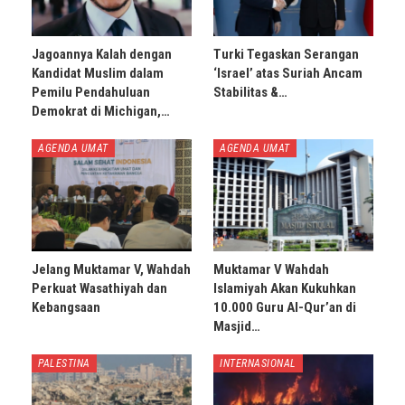
Jagoannya Kalah dengan
Turki Tegaskan Serangan
Kandidat Muslim dalam
‘Israel’ atas Suriah Ancam
Pemilu Pendahuluan
Stabilitas &…
Demokrat di Michigan,…
AGENDA UMAT
AGENDA UMAT
Jelang Muktamar V, Wahdah
Muktamar V Wahdah
Perkuat Wasathiyah dan
Islamiyah Akan Kukuhkan
Kebangsaan
10.000 Guru Al-Qur’an di
Masjid…
PALESTINA
INTERNASIONAL