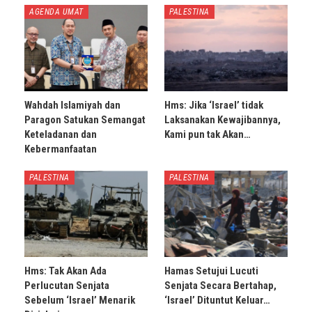
AGENDA UMAT
PALESTINA
Wahdah Islamiyah dan
Hms: Jika ‘Israel’ tidak
Paragon Satukan Semangat
Laksanakan Kewajibannya,
Keteladanan dan
Kami pun tak Akan…
Kebermanfaatan
PALESTINA
PALESTINA
Hms: Tak Akan Ada
Hamas Setujui Lucuti
Perlucutan Senjata
Senjata Secara Bertahap,
Sebelum ‘Israel’ Menarik
‘Israel’ Dituntut Keluar…