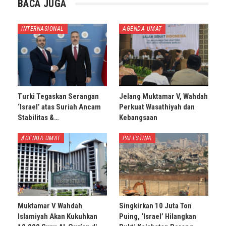
BACA JUGA
INTERNASIONAL
AGENDA UMAT
Turki Tegaskan Serangan
Jelang Muktamar V, Wahdah
‘Israel’ atas Suriah Ancam
Perkuat Wasathiyah dan
Stabilitas &…
Kebangsaan
AGENDA UMAT
PALESTINA
Muktamar V Wahdah
Singkirkan 10 Juta Ton
Islamiyah Akan Kukuhkan
Puing, ‘Israel’ Hilangkan