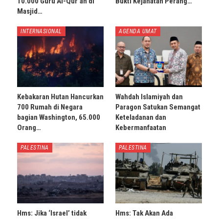
10.000 Guru Al-Qur’an di
Bukti Kejahatan Perang…
Masjid…
INTERNASIONAL
AGENDA UMAT
Kebakaran Hutan Hancurkan
Wahdah Islamiyah dan
700 Rumah di Negara
Paragon Satukan Semangat
bagian Washington, 65.000
Keteladanan dan
Orang…
Kebermanfaatan
PALESTINA
PALESTINA
Hms: Jika ‘Israel’ tidak
Hms: Tak Akan Ada