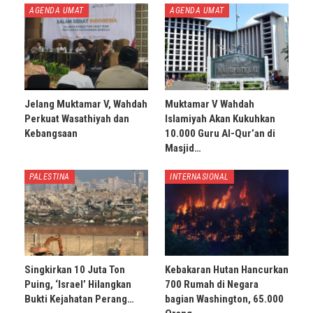
AGENDA UMAT
AGENDA UMAT
Jelang Muktamar V, Wahdah
Muktamar V Wahdah
Perkuat Wasathiyah dan
Islamiyah Akan Kukuhkan
Kebangsaan
10.000 Guru Al-Qur’an di
Masjid…
PALESTINA
INTERNASIONAL
Singkirkan 10 Juta Ton
Kebakaran Hutan Hancurkan
Puing, ‘Israel’ Hilangkan
700 Rumah di Negara
Bukti Kejahatan Perang…
bagian Washington, 65.000