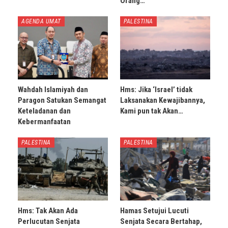
Orang…
AGENDA UMAT
PALESTINA
Wahdah Islamiyah dan
Hms: Jika ‘Israel’ tidak
Paragon Satukan Semangat
Laksanakan Kewajibannya,
Keteladanan dan
Kami pun tak Akan…
Kebermanfaatan
PALESTINA
PALESTINA
Hms: Tak Akan Ada
Hamas Setujui Lucuti
Perlucutan Senjata
Senjata Secara Bertahap,