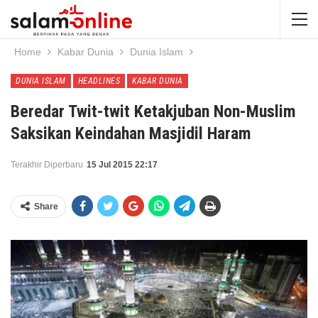
Home
Kabar Dunia
Dunia Islam
DUNIA ISLAM
HEADLINES
KABAR DUNIA
Beredar Twit-twit Ketakjuban Non-Muslim
Saksikan Keindahan Masjidil Haram
Terakhir Diperbaru
15 Jul 2015 22:17
Share