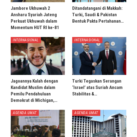
Jambore Ukhuwah 2
Ditandatangani di Makkah:
Ansharu Syariah Jateng
Turki, Saudi & Pakistan
Perkuat Ukhuwah dalam
Bentuk Pakta Pertahanan…
Momentum HUT RI ke-81
INTERNASIONAL
INTERNASIONAL
Jagoannya Kalah dengan
Turki Tegaskan Serangan
Kandidat Muslim dalam
‘Israel’ atas Suriah Ancam
Pemilu Pendahuluan
Stabilitas &…
Demokrat di Michigan,…
AGENDA UMAT
AGENDA UMAT