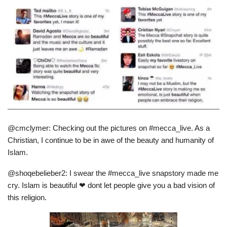
@cmclymer: Checking out the pictures on #mecca_live. As a
Christian, I continue to be in awe of the beauty and humanity of
Islam.
@shoqebelieber2: I swear the #mecca_live snapstory made me
cry. Islam is beautiful ❤ dont let people give you a bad vision of
this religion.