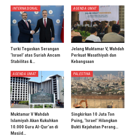
INTERNASIONAL
AGENDA UMAT
Turki Tegaskan Serangan
Jelang Muktamar V, Wahdah
‘Israel’ atas Suriah Ancam
Perkuat Wasathiyah dan
Stabilitas &…
Kebangsaan
AGENDA UMAT
PALESTINA
Muktamar V Wahdah
Singkirkan 10 Juta Ton
Islamiyah Akan Kukuhkan
Puing, ‘Israel’ Hilangkan
10.000 Guru Al-Qur’an di
Bukti Kejahatan Perang…
Masjid…