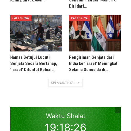
Kami pun tak Akan…
Sebelum ‘Israel’ Menarik
Diri dari…
PALESTINA
PALESTINA
Hamas Setujui Lucuti
Pengiriman Senjata dari
Senjata Secara Bertahap,
India ke ‘Israel’ Meningkat
‘Israel’ Dituntut Keluar…
Selama Genosida di…
SELANJUTNYA ...