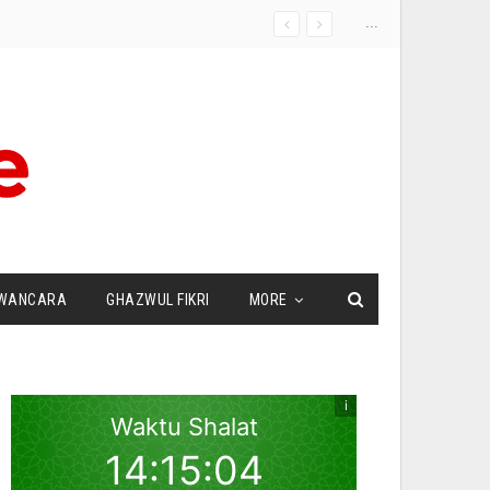
...
WANCARA
GHAZWUL FIKRI
MORE