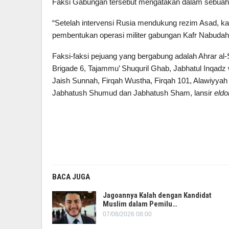
Faksi Gabungan tersebut mengatakan dalam sebuah
“Setelah intervensi Rusia mendukung rezim Asad, 
pembentukan operasi militer gabungan Kafr Nabudah,
Faksi-faksi pejuang yang bergabung adalah Ahrar al
Brigade 6, Tajammu’ Shuquril Ghab, Jabhatul Inqadz 
Jaish Sunnah, Firqah Wustha, Firqah 101, Alawiyyah
Jabhatush Shumud dan Jabhatush Sham, lansir
eldo
BACA JUGA
Jagoannya Kalah dengan Kandidat
Muslim dalam Pemilu…
07/08/2026 08:00