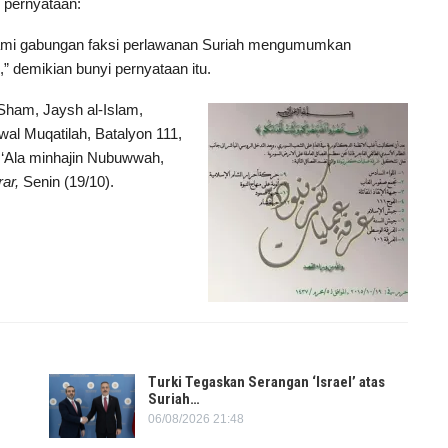
 pernyataan:
kami gabungan faksi perlawanan Suriah mengumumkan
” demikian bunyi pernyataan itu.
-Sham, Jaysh al-Islam,
wal Muqatilah, Batalyon 111,
 ‘Ala minhajin Nubuwwah,
rar,
Senin (19/10).
Turki Tegaskan Serangan ‘Israel’ atas
Suriah…
06/08/2026 21:48