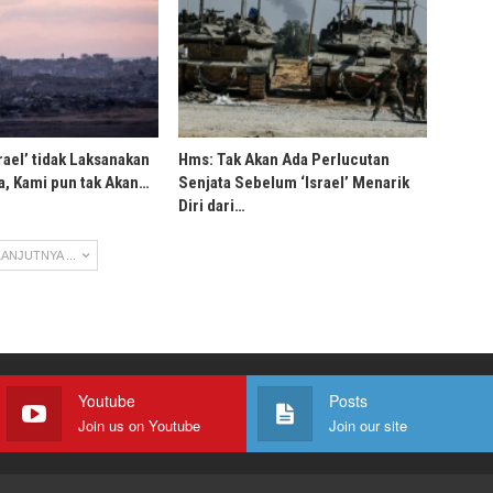
rael’ tidak Laksanakan
Hms: Tak Akan Ada Perlucutan
, Kami pun tak Akan…
Senjata Sebelum ‘Israel’ Menarik
Diri dari…
ANJUTNYA ...
Youtube
Posts
Join us on Youtube
Join our site