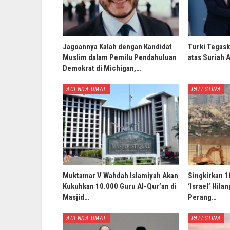
Jagoannya Kalah dengan Kandidat
Turki Tegask
Muslim dalam Pemilu Pendahuluan
atas Suriah 
Demokrat di Michigan,…
AGENDA UMAT
PALESTINA
Muktamar V Wahdah Islamiyah Akan
Singkirkan 1
Kukuhkan 10.000 Guru Al-Qur’an di
‘Israel’ Hila
Masjid…
Perang…
AGENDA UMAT
PALESTINA