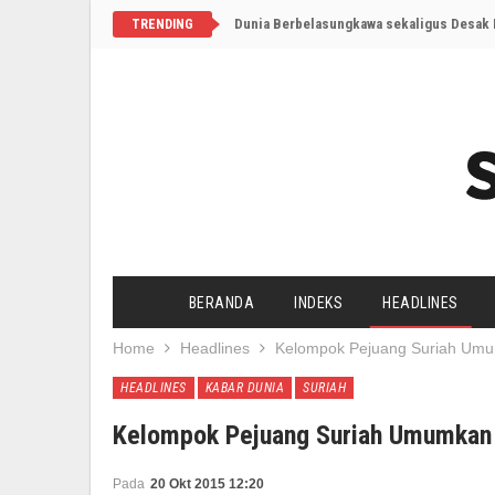
Dunia Berbelasungkawa sekaligus Desak I
TRENDING
BERANDA
INDEKS
HEADLINES
Home
Headlines
Kelompok Pejuang Suriah Umum
HEADLINES
KABAR DUNIA
SURIAH
Kelompok Pejuang Suriah Umumkan 
Pada
20 Okt 2015 12:20