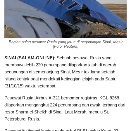
Bagian puing pesawat Rusia yang jatuh di pegunungan Sinai, Mesir
(Foto: Reuters)
SINAI (SALAM-ONLINE):
Sebuah pesawat Rusia yang
membawa lebih 220 penumpang dilaporkan jatuh di daerah
pegunungan di semenanjung Sinai, Mesir tak lama setelah
hilang kontak saat mendekati ketinggian jelajah pada Sabtu
(31/10/15) waktu setempat.
Pesawat Rusia, Airbus A-321 bernomor registrasi KGL-9268
dilaporkan mengangkut 224 penumpang dan awak, terbang dari
resor Sharm el-Sheikh di Sinai, Laut Merah, menuju St.
Petersburg, Rusia.
Pesawat itu tinggal landas pada pukul 05.51 waktu Kairo, 23