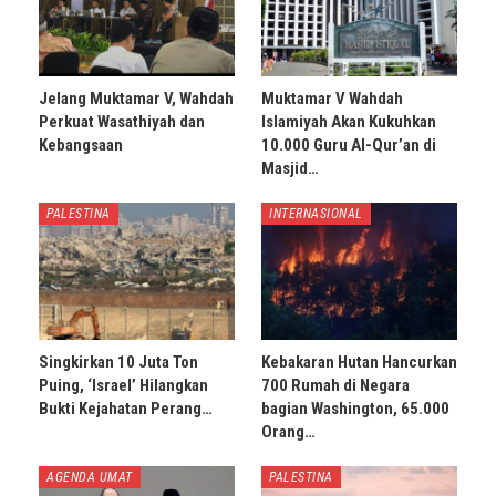
Jelang Muktamar V, Wahdah
Muktamar V Wahdah
Perkuat Wasathiyah dan
Islamiyah Akan Kukuhkan
Kebangsaan
10.000 Guru Al-Qur’an di
Masjid…
PALESTINA
INTERNASIONAL
Singkirkan 10 Juta Ton
Kebakaran Hutan Hancurkan
Puing, ‘Israel’ Hilangkan
700 Rumah di Negara
Bukti Kejahatan Perang…
bagian Washington, 65.000
Orang…
AGENDA UMAT
PALESTINA