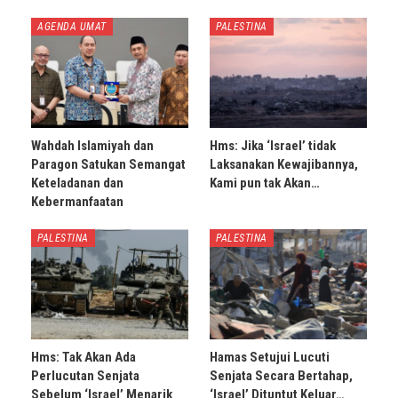
AGENDA UMAT
PALESTINA
Wahdah Islamiyah dan
Hms: Jika ‘Israel’ tidak
Paragon Satukan Semangat
Laksanakan Kewajibannya,
Keteladanan dan
Kami pun tak Akan…
Kebermanfaatan
PALESTINA
PALESTINA
Hms: Tak Akan Ada
Hamas Setujui Lucuti
Perlucutan Senjata
Senjata Secara Bertahap,
Sebelum ‘Israel’ Menarik
‘Israel’ Dituntut Keluar…