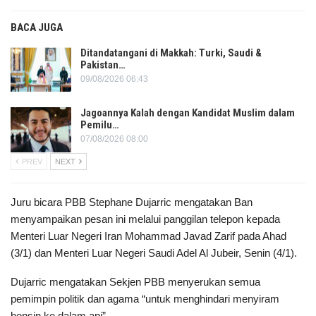
BACA JUGA
Ditandatangani di Makkah: Turki, Saudi &
Pakistan…
09/08/2026 06:43
Jagoannya Kalah dengan Kandidat Muslim dalam
Pemilu…
07/08/2026 08:00
PREV
NEXT
Juru bicara PBB Stephane Dujarric mengatakan Ban
menyampaikan pesan ini melalui panggilan telepon kepada
Menteri Luar Negeri Iran Mohammad Javad Zarif pada Ahad
(3/1) dan Menteri Luar Negeri Saudi Adel Al Jubeir, Senin (4/1).
Dujarric mengatakan Sekjen PBB menyerukan semua
pemimpin politik dan agama “untuk menghindari menyiram
bensin ke dalam api”.