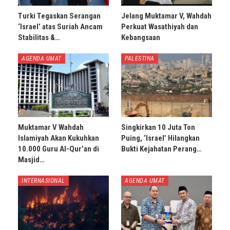
Turki Tegaskan Serangan
Jelang Muktamar V, Wahdah
‘Israel’ atas Suriah Ancam
Perkuat Wasathiyah dan
Stabilitas &…
Kebangsaan
AGENDA UMAT
PALESTINA
Muktamar V Wahdah
Singkirkan 10 Juta Ton
Islamiyah Akan Kukuhkan
Puing, ‘Israel’ Hilangkan
10.000 Guru Al-Qur’an di
Bukti Kejahatan Perang…
Masjid…
INTERNASIONAL
AGENDA UMAT