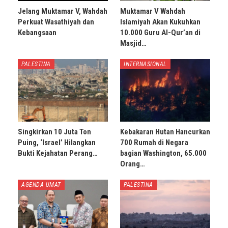
Jelang Muktamar V, Wahdah
Muktamar V Wahdah
Perkuat Wasathiyah dan
Islamiyah Akan Kukuhkan
Kebangsaan
10.000 Guru Al-Qur’an di
Masjid…
PALESTINA
INTERNASIONAL
Singkirkan 10 Juta Ton
Kebakaran Hutan Hancurkan
Puing, ‘Israel’ Hilangkan
700 Rumah di Negara
Bukti Kejahatan Perang…
bagian Washington, 65.000
Orang…
AGENDA UMAT
PALESTINA