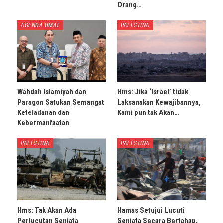
Orang…
AGENDA UMAT
PALESTINA
Wahdah Islamiyah dan
Hms: Jika ‘Israel’ tidak
Paragon Satukan Semangat
Laksanakan Kewajibannya,
Keteladanan dan
Kami pun tak Akan…
Kebermanfaatan
PALESTINA
PALESTINA
Hms: Tak Akan Ada
Hamas Setujui Lucuti
Perlucutan Senjata
Senjata Secara Bertahap,