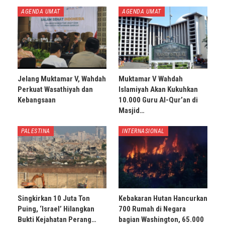
AGENDA UMAT
AGENDA UMAT
Jelang Muktamar V, Wahdah
Muktamar V Wahdah
Perkuat Wasathiyah dan
Islamiyah Akan Kukuhkan
Kebangsaan
10.000 Guru Al-Qur’an di
Masjid…
PALESTINA
INTERNASIONAL
Singkirkan 10 Juta Ton
Kebakaran Hutan Hancurkan
Puing, ‘Israel’ Hilangkan
700 Rumah di Negara
Bukti Kejahatan Perang…
bagian Washington, 65.000