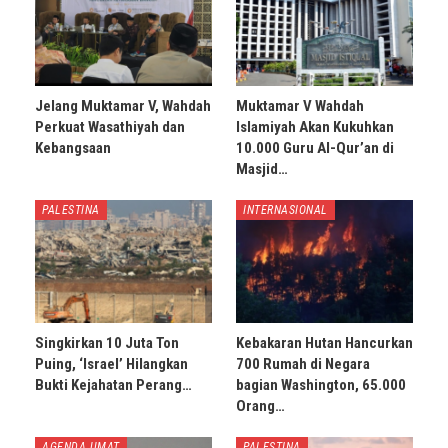
Jelang Muktamar V, Wahdah
Muktamar V Wahdah
Perkuat Wasathiyah dan
Islamiyah Akan Kukuhkan
Kebangsaan
10.000 Guru Al-Qur’an di
Masjid…
PALESTINA
INTERNASIONAL
Singkirkan 10 Juta Ton
Kebakaran Hutan Hancurkan
Puing, ‘Israel’ Hilangkan
700 Rumah di Negara
Bukti Kejahatan Perang…
bagian Washington, 65.000
Orang…
AGENDA UMAT
PALESTINA