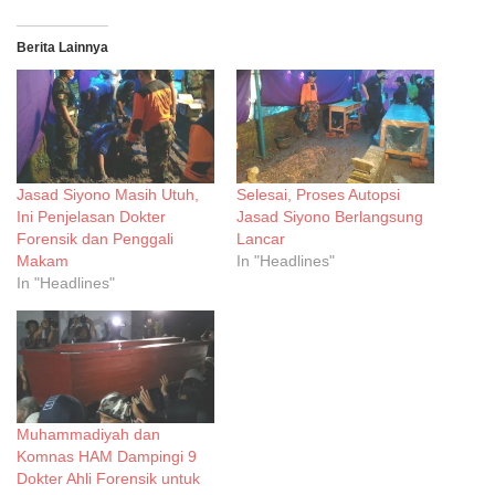
Berita Lainnya
Jasad Siyono Masih Utuh,
Selesai, Proses Autopsi
Ini Penjelasan Dokter
Jasad Siyono Berlangsung
Forensik dan Penggali
Lancar
Makam
In "Headlines"
In "Headlines"
Muhammadiyah dan
Komnas HAM Dampingi 9
Dokter Ahli Forensik untuk