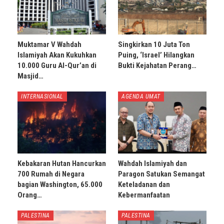
Muktamar V Wahdah
Singkirkan 10 Juta Ton
Islamiyah Akan Kukuhkan
Puing, ‘Israel’ Hilangkan
10.000 Guru Al-Qur’an di
Bukti Kejahatan Perang…
Masjid…
INTERNASIONAL
AGENDA UMAT
Kebakaran Hutan Hancurkan
Wahdah Islamiyah dan
700 Rumah di Negara
Paragon Satukan Semangat
bagian Washington, 65.000
Keteladanan dan
Orang…
Kebermanfaatan
PALESTINA
PALESTINA