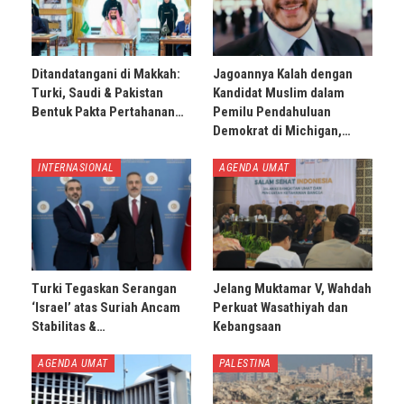
Ditandatangani di Makkah:
Jagoannya Kalah dengan
Turki, Saudi & Pakistan
Kandidat Muslim dalam
Bentuk Pakta Pertahanan…
Pemilu Pendahuluan
Demokrat di Michigan,…
INTERNASIONAL
AGENDA UMAT
Turki Tegaskan Serangan
Jelang Muktamar V, Wahdah
‘Israel’ atas Suriah Ancam
Perkuat Wasathiyah dan
Stabilitas &…
Kebangsaan
AGENDA UMAT
PALESTINA