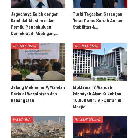
Jagoannya Kalah dengan
Turki Tegaskan Serangan
Kandidat Muslim dalam
‘Israel’ atas Suriah Ancam
Pemilu Pendahuluan
Stabilitas &…
Demokrat di Michigan,…
AGENDA UMAT
AGENDA UMAT
Jelang Muktamar V, Wahdah
Muktamar V Wahdah
Perkuat Wasathiyah dan
Islamiyah Akan Kukuhkan
Kebangsaan
10.000 Guru Al-Qur’an di
Masjid…
PALESTINA
INTERNASIONAL