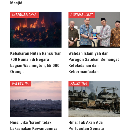
Masjid…
INTERNASIONAL
AGENDA UMAT
Kebakaran Hutan Hancurkan
Wahdah Islamiyah dan
700 Rumah di Negara
Paragon Satukan Semangat
bagian Washington, 65.000
Keteladanan dan
Orang…
Kebermanfaatan
PALESTINA
PALESTINA
Hms: Jika ‘Israel’ tidak
Hms: Tak Akan Ada
Laksanakan Kewajibannya,
Perlucutan Senjata