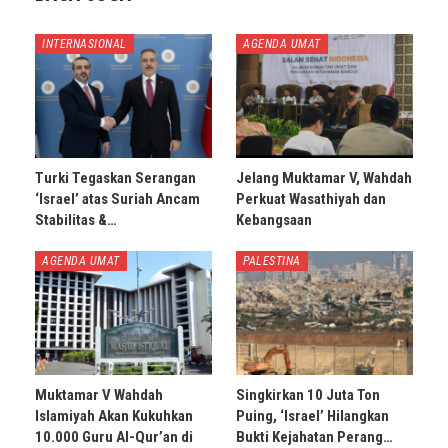
INTERNASIONAL
AGENDA UMAT
Turki Tegaskan Serangan
Jelang Muktamar V, Wahdah
‘Israel’ atas Suriah Ancam
Perkuat Wasathiyah dan
Stabilitas &…
Kebangsaan
AGENDA UMAT
PALESTINA
Muktamar V Wahdah
Singkirkan 10 Juta Ton
Islamiyah Akan Kukuhkan
Puing, ‘Israel’ Hilangkan
10.000 Guru Al-Qur’an di
Bukti Kejahatan Perang…