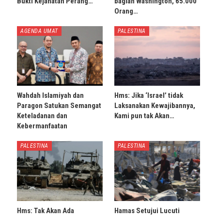
Bukti Kejahatan Perang…
bagian Washington, 65.000
Orang…
AGENDA UMAT
PALESTINA
Wahdah Islamiyah dan
Hms: Jika ‘Israel’ tidak
Paragon Satukan Semangat
Laksanakan Kewajibannya,
Keteladanan dan
Kami pun tak Akan…
Kebermanfaatan
PALESTINA
PALESTINA
Hms: Tak Akan Ada
Hamas Setujui Lucuti