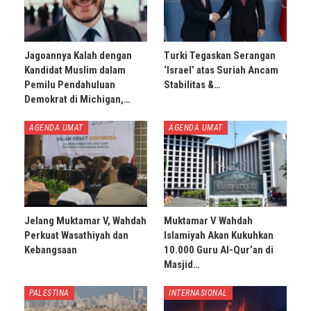
Jagoannya Kalah dengan
Turki Tegaskan Serangan
Kandidat Muslim dalam
‘Israel’ atas Suriah Ancam
Pemilu Pendahuluan
Stabilitas &…
Demokrat di Michigan,…
AGENDA UMAT
AGENDA UMAT
Jelang Muktamar V, Wahdah
Muktamar V Wahdah
Perkuat Wasathiyah dan
Islamiyah Akan Kukuhkan
Kebangsaan
10.000 Guru Al-Qur’an di
Masjid…
PALESTINA
INTERNASIONAL