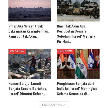
Hms: Jika ‘Israel’ tidak
Hms: Tak Akan Ada
Laksanakan Kewajibannya,
Perlucutan Senjata
Kami pun tak Akan…
Sebelum ‘Israel’ Menarik
Diri dari…
PALESTINA
PALESTINA
Hamas Setujui Lucuti
Pengiriman Senjata dari
Senjata Secara Bertahap,
India ke ‘Israel’ Meningkat
‘Israel’ Dituntut Keluar…
Selama Genosida di…
SELANJUTNYA ...