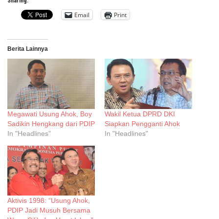
Sharing:
Email
Print
Berita Lainnya
Megawati Usung Ahok, Boy
Wakil Ketua DPRD DKI
Sadikin Hengkang dari PDIP
Siapkan Pengganti Ahok
In "Headlines"
In "Headlines"
Aktivis 1998: “Usung Ahok,
PDIP Jadi Musuh Bersama