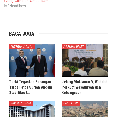
Wong Cilik dan Umat Islam”
In "Headlines"
BACA JUGA
INTERNASIONAL
AGENDA UMAT
Turki Tegaskan Serangan
Jelang Muktamar V, Wahdah
‘Israel’ atas Suriah Ancam
Perkuat Wasathiyah dan
Stabilitas &…
Kebangsaan
AGENDA UMAT
PALESTINA