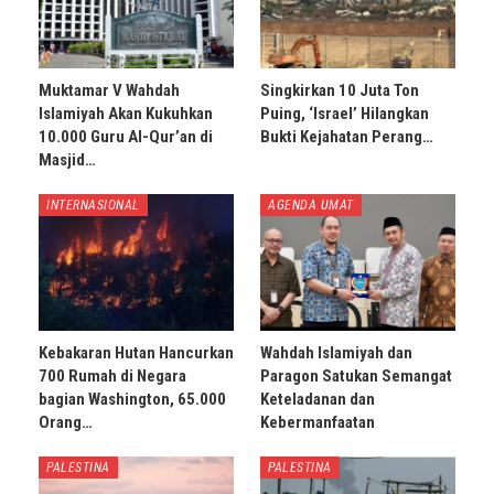
Muktamar V Wahdah
Singkirkan 10 Juta Ton
Islamiyah Akan Kukuhkan
Puing, ‘Israel’ Hilangkan
10.000 Guru Al-Qur’an di
Bukti Kejahatan Perang…
Masjid…
INTERNASIONAL
AGENDA UMAT
Kebakaran Hutan Hancurkan
Wahdah Islamiyah dan
700 Rumah di Negara
Paragon Satukan Semangat
bagian Washington, 65.000
Keteladanan dan
Orang…
Kebermanfaatan
PALESTINA
PALESTINA