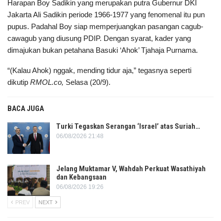
Harapan Boy Sadikin yang merupakan putra Gubernur DKI
Jakarta Ali Sadikin periode 1966-1977 yang fenomenal itu pun
pupus. Padahal Boy siap memperjuangkan pasangan cagub-
cawagub yang diusung PDIP. Dengan syarat, kader yang
dimajukan bukan petahana Basuki ‘Ahok’ Tjahaja Purnama.
“(Kalau Ahok) nggak, mending tidur aja,” tegasnya seperti
dikutip
RMOL.co,
Selasa (20/9).
BACA JUGA
Turki Tegaskan Serangan ‘Israel’ atas Suriah…
06/08/2026 21:48
Jelang Muktamar V, Wahdah Perkuat Wasathiyah
dan Kebangsaan
06/08/2026 19:26
PREV
NEXT