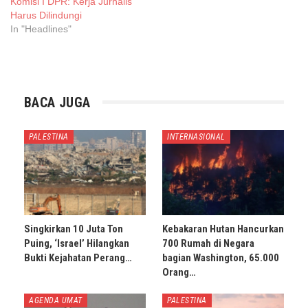
Komisi I DPR: Kerja Jurnalis
Harus Dilindungi
In "Headlines"
BACA JUGA
PALESTINA
INTERNASIONAL
Singkirkan 10 Juta Ton
Kebakaran Hutan Hancurkan
Puing, ‘Israel’ Hilangkan
700 Rumah di Negara
Bukti Kejahatan Perang…
bagian Washington, 65.000
Orang…
AGENDA UMAT
PALESTINA