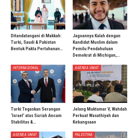
Ditandatangani di Makkah:
Jagoannya Kalah dengan
Turki, Saudi & Pakistan
Kandidat Muslim dalam
Bentuk Pakta Pertahanan…
Pemilu Pendahuluan
Demokrat di Michigan,…
INTERNASIONAL
AGENDA UMAT
Turki Tegaskan Serangan
Jelang Muktamar V, Wahdah
‘Israel’ atas Suriah Ancam
Perkuat Wasathiyah dan
Stabilitas &…
Kebangsaan
AGENDA UMAT
PALESTINA