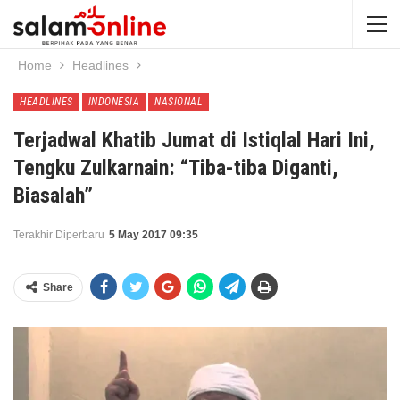
Home
Headlines
HEADLINES
INDONESIA
NASIONAL
Terjadwal Khatib Jumat di Istiqlal Hari Ini,
Tengku Zulkarnain: “Tiba-tiba Diganti,
Biasalah”
Terakhir Diperbaru
5 May 2017 09:35
Share