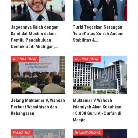
Jagoannya Kalah dengan
Turki Tegaskan Serangan
Kandidat Muslim dalam
‘Israel’ atas Suriah Ancam
Pemilu Pendahuluan
Stabilitas &…
Demokrat di Michigan,…
AGENDA UMAT
AGENDA UMAT
Jelang Muktamar V, Wahdah
Muktamar V Wahdah
Perkuat Wasathiyah dan
Islamiyah Akan Kukuhkan
Kebangsaan
10.000 Guru Al-Qur’an di
Masjid…
PALESTINA
INTERNASIONAL