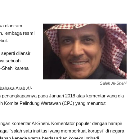
ka diancam
an, lembaga resmi
but.
seperti dilansir
wa sebuah
l-Shehi karena
Saleh Al-Shehi
erbahasa Arab
Al-
 penangkapannya pada Januari 2018 atas komentar yang dia
oleh Komite Pelindung Wartawan (CPJ) yang menuntut
gan komentar Al-Shehi. Komentator populer dengan hampir
bagai “salah satu institusi yang memperkuat korupsi” di negara
 lahan kepada warga berdasarkan koneksi pribadi.