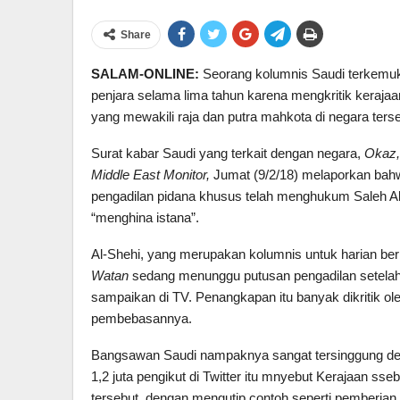
Share
SALAM-ONLINE:
Seorang kolumnis Saudi terkemu
penjara selama lima tahun karena mengkritik keraja
yang mewakili raja dan putra mahkota di negara terse
Surat kabar Saudi yang terkait dengan negara,
Okaz,
Middle East Monitor,
Jumat (9/2/18) melaporkan bah
pengadilan pidana khusus telah menghukum Saleh A
“menghina istana”.
Al-Shehi, yang merupakan kolumnis untuk harian b
Watan
sedang menunggu putusan pengadilan setelah
sampaikan di TV. Penangkapan itu banyak dikritik 
pembebasannya.
Bangsawan Saudi nampaknya sangat tersinggung den
1,2 juta pengikut di Twitter itu mnyebut Kerajaan sse
tersebut, dengan mengutip contoh seperti pemberian