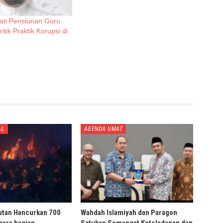
ati Pensiunan Guru
tik Praktik Korupsi di
AL
AGENDA UMAT
utan Hancurkan 700
Wahdah Islamiyah dan Paragon