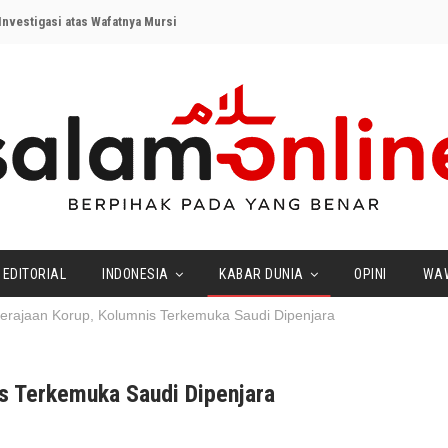
nvestigasi atas Wafatnya Mursi
EDITORIAL
INDONESIA
KABAR DUNIA
OPINI
WA
Kerajaan Korup, Kolumnis Terkemuka Saudi Dipenjara
is Terkemuka Saudi Dipenjara