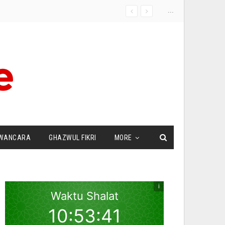
...
WANCARA
GHAZWUL FIKRI
MORE