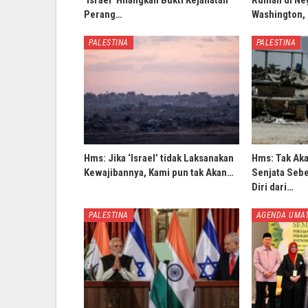
‘Israel’ Hilangkan Bukti Kejahatan
Rumah di Ne
Perang…
Washington,
PALESTINA
PALESTINA
Hms: Jika ‘Israel’ tidak Laksanakan
Hms: Tak Ak
Kewajibannya, Kami pun tak Akan…
Senjata Sebe
Diri dari…
PALESTINA
AGENDA UMA