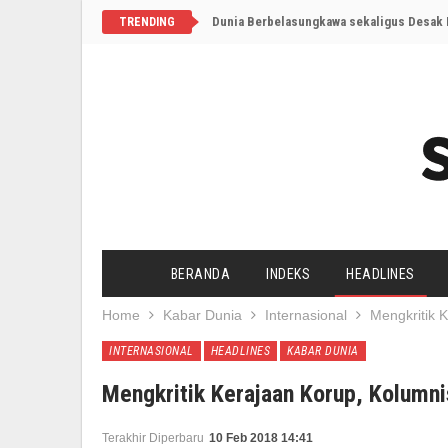
Dunia Berbelasungkawa sekaligus Desak I
TRENDING
BERANDA
INDEKS
HEADLINES
Home
Kabar Dunia
Internasional
Mengkritik 
INTERNASIONAL
HEADLINES
KABAR DUNIA
Mengkritik Kerajaan Korup, Kolumn
Terakhir Diperbaru
10 Feb 2018 14:41