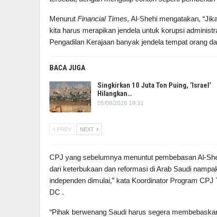
Menurut
Financial Times,
Al-Shehi mengatakan, “Jika
kita harus merapikan jendela untuk korupsi administ
Pengadilan Kerajaan banyak jendela tempat orang 
BACA JUGA
Singkirkan 10 Juta Ton Puing, ‘Israel’
Hilangkan…
05/08/2026 19:31
PREV
NEXT
CPJ yang sebelumnya menuntut pembebasan Al-She
dari keterbukaan dan reformasi di Arab Saudi nampakn
independen dimulai,” kata Koordinator Program CPJ T
DC .
“Pihak berwenang Saudi harus segera membebaskan 