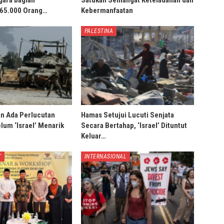
gara bagian
Satukan Semangat Keteladanan dan
 65.000 Orang…
Kebermanfaatan
PALESTINA
an Ada Perlucutan
Hamas Setujui Lucuti Senjata
lum ‘Israel’ Menarik
Secara Bertahap, ‘Israel’ Dituntut
Keluar…
T
INTERNASIONAL