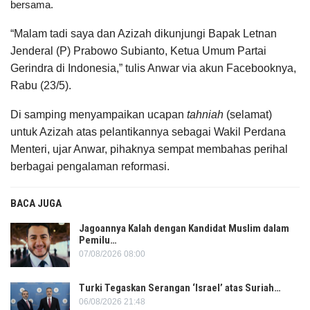
bersama.
“Malam tadi saya dan Azizah dikunjungi Bapak Letnan
Jenderal (P) Prabowo Subianto, Ketua Umum Partai
Gerindra di Indonesia,” tulis Anwar via akun Facebooknya,
Rabu (23/5).
Di samping menyampaikan ucapan
tahniah
(selamat)
untuk Azizah atas pelantikannya sebagai Wakil Perdana
Menteri, ujar Anwar, pihaknya sempat membahas perihal
berbagai pengalaman reformasi.
BACA JUGA
Jagoannya Kalah dengan Kandidat Muslim dalam
Pemilu…
07/08/2026 08:00
Turki Tegaskan Serangan ‘Israel’ atas Suriah…
06/08/2026 21:48