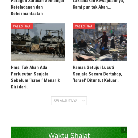
Paragon Satukan Semangat
Laksanakan Kewajibannya,
Keteladanan dan
Kami pun tak Akan…
Kebermanfaatan
PALESTINA
PALESTINA
Hms: Tak Akan Ada
Hamas Setujui Lucuti
Perlucutan Senjata
Senjata Secara Bertahap,
Sebelum ‘Israel’ Menarik
‘Israel’ Dituntut Keluar…
Diri dari…
SELANJUTNYA ...