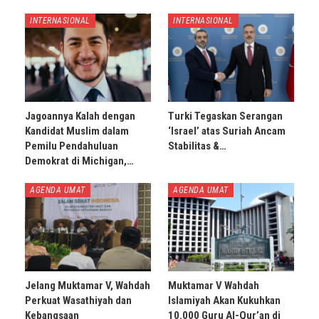
INTERNASIONAL
INTERNASIONAL
Jagoannya Kalah dengan
Turki Tegaskan Serangan
Kandidat Muslim dalam
‘Israel’ atas Suriah Ancam
Pemilu Pendahuluan
Stabilitas &…
Demokrat di Michigan,…
AGENDA UMAT
AGENDA UMAT
Jelang Muktamar V, Wahdah
Muktamar V Wahdah
Perkuat Wasathiyah dan
Islamiyah Akan Kukuhkan
Kebangsaan
10.000 Guru Al-Qur’an di