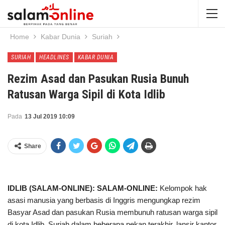
Home
Kabar Dunia
Suriah
SURIAH
HEADLINES
KABAR DUNIA
Rezim Asad dan Pasukan Rusia Bunuh
Ratusan Warga Sipil di Kota Idlib
Pada
13 Jul 2019 10:09
Share
IDLIB (SALAM-ONLINE): SALAM-ONLINE:
Kelompok hak
asasi manusia yang berbasis di Inggris mengungkap rezim
Basyar Asad dan pasukan Rusia membunuh ratusan warga sipil
di kota Idlib, Suriah dalam beberapa pekan terakhir, lansir kantor