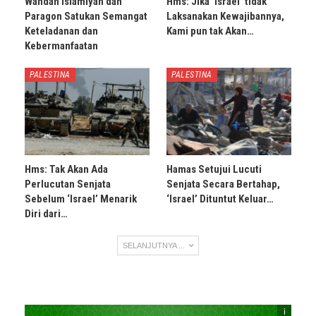
Wahdah Islamiyah dan
Hms: Jika ‘Israel’ tidak
Paragon Satukan Semangat
Laksanakan Kewajibannya,
Keteladanan dan
Kami pun tak Akan…
Kebermanfaatan
PALESTINA
PALESTINA
Hms: Tak Akan Ada
Hamas Setujui Lucuti
Perlucutan Senjata
Senjata Secara Bertahap,
Sebelum ‘Israel’ Menarik
‘Israel’ Dituntut Keluar…
Diri dari…
SELANJUTNYA ...