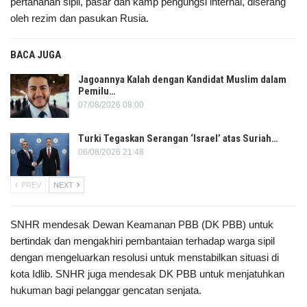
pertahanan sipil, pasar dan kamp pengungsi internal, diserang
oleh rezim dan pasukan Rusia.
BACA JUGA
Jagoannya Kalah dengan Kandidat Muslim dalam
Pemilu…
07/08/2026 08:00
Turki Tegaskan Serangan ‘Israel’ atas Suriah…
06/08/2026 21:48
PREV
NEXT
SNHR mendesak Dewan Keamanan PBB (DK PBB) untuk
bertindak dan mengakhiri pembantaian terhadap warga sipil
dengan mengeluarkan resolusi untuk menstabilkan situasi di
kota Idlib. SNHR juga mendesak DK PBB untuk menjatuhkan
hukuman bagi pelanggar gencatan senjata.