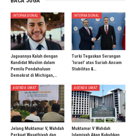
BACA JUGA
INTERNASIONAL
INTERNASIONAL
Jagoannya Kalah dengan
Turki Tegaskan Serangan
Kandidat Muslim dalam
‘Israel’ atas Suriah Ancam
Pemilu Pendahuluan
Stabilitas &…
Demokrat di Michigan,…
AGENDA UMAT
AGENDA UMAT
Jelang Muktamar V, Wahdah
Muktamar V Wahdah
Perkuat Wasathiyah dan
Islamiyah Akan Kukuhkan