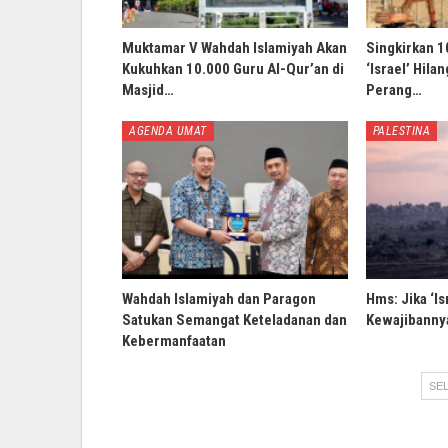
Muktamar V Wahdah Islamiyah Akan
Singkirkan 1
Kukuhkan 10.000 Guru Al-Qur’an di
‘Israel’ Hila
Masjid…
Perang…
AGENDA UMAT
PALESTINA
Wahdah Islamiyah dan Paragon
Hms: Jika ‘Is
Satukan Semangat Keteladanan dan
Kewajibannya
Kebermanfaatan
SEL