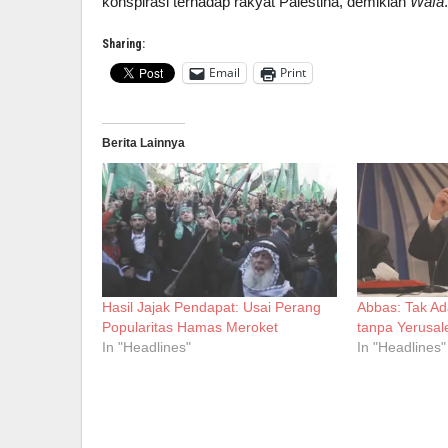
konspirasi terhadap rakyat Palestina, demikian
Wafa
Sharing:
Email
Print
Berita Lainnya
Hasil Jajak Pendapat: Usai Perang
Abbas: Tak Ad
Popularitas Hamas Meroket
tanpa Yerusa
In "Headlines"
In "Headlines"