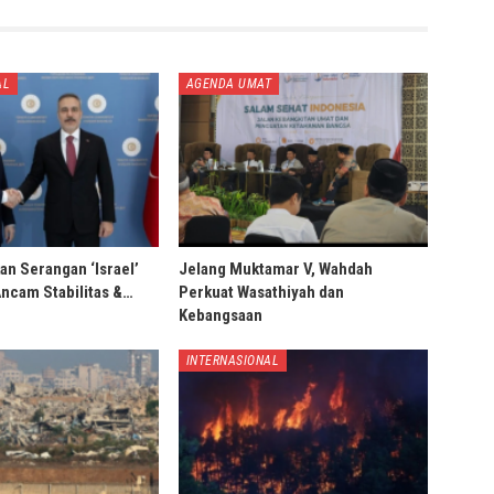
AL
AGENDA UMAT
an Serangan ‘Israel’
Jelang Muktamar V, Wahdah
Ancam Stabilitas &…
Perkuat Wasathiyah dan
Kebangsaan
INTERNASIONAL