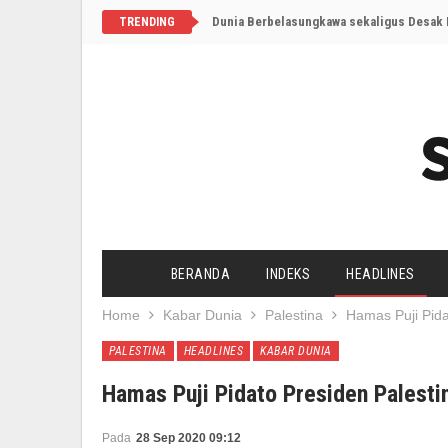
Dunia Berbelasungkawa sekaligus Desak I
TRENDING
BERANDA
INDEKS
HEADLINES
Home
Kabar Dunia
Palestina
Hamas Puji Pida
PALESTINA
HEADLINES
KABAR DUNIA
Hamas Puji Pidato Presiden Palest
Pada
28 Sep 2020 09:12