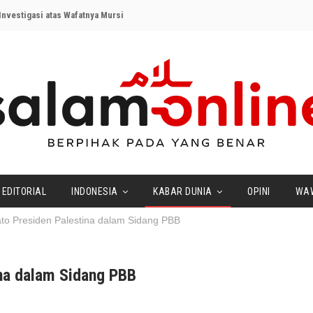
nvestigasi atas Wafatnya Mursi
EDITORIAL
INDONESIA
KABAR DUNIA
OPINI
WA
to Presiden Palestina dalam Sidang PBB
ina dalam Sidang PBB