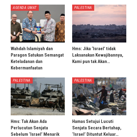
AGENDA UMAT
PALESTINA
Wahdah Islamiyah dan
Hms: Jika ‘Israel’ tidak
Paragon Satukan Semangat
Laksanakan Kewajibannya,
Keteladanan dan
Kami pun tak Akan…
Kebermanfaatan
PALESTINA
PALESTINA
Hms: Tak Akan Ada
Hamas Setujui Lucuti
Perlucutan Senjata
Senjata Secara Bertahap,
Sebelum ‘Israel’ Menarik
‘Israel’ Dituntut Keluar…