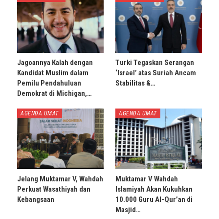
Jagoannya Kalah dengan
Turki Tegaskan Serangan
Kandidat Muslim dalam
‘Israel’ atas Suriah Ancam
Pemilu Pendahuluan
Stabilitas &…
Demokrat di Michigan,…
AGENDA UMAT
AGENDA UMAT
Jelang Muktamar V, Wahdah
Muktamar V Wahdah
Perkuat Wasathiyah dan
Islamiyah Akan Kukuhkan
Kebangsaan
10.000 Guru Al-Qur’an di
Masjid…