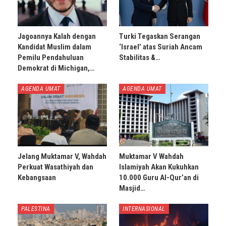
Jagoannya Kalah dengan
Turki Tegaskan Serangan
Kandidat Muslim dalam
‘Israel’ atas Suriah Ancam
Pemilu Pendahuluan
Stabilitas &…
Demokrat di Michigan,…
AGENDA UMAT
AGENDA UMAT
Jelang Muktamar V, Wahdah
Muktamar V Wahdah
Perkuat Wasathiyah dan
Islamiyah Akan Kukuhkan
Kebangsaan
10.000 Guru Al-Qur’an di
Masjid…
PALESTINA
INTERNASIONAL