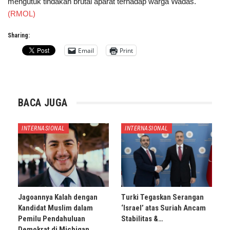
mengutuk tindakan brutal aparat terhadap warga Wadas.
(RMOL)
Sharing:
Email
Print
BACA JUGA
INTERNASIONAL
INTERNASIONAL
Jagoannya Kalah dengan
Turki Tegaskan Serangan
Kandidat Muslim dalam
‘Israel’ atas Suriah Ancam
Pemilu Pendahuluan
Stabilitas &…
Demokrat di Michigan,…