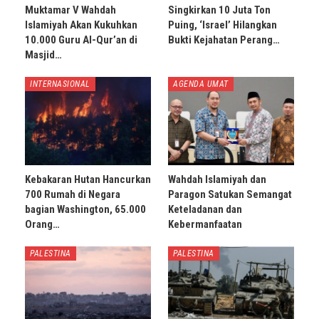
Muktamar V Wahdah
Singkirkan 10 Juta Ton
Islamiyah Akan Kukuhkan
Puing, ‘Israel’ Hilangkan
10.000 Guru Al-Qur’an di
Bukti Kejahatan Perang…
Masjid…
INTERNASIONAL
AGENDA UMAT
Kebakaran Hutan Hancurkan
Wahdah Islamiyah dan
700 Rumah di Negara
Paragon Satukan Semangat
bagian Washington, 65.000
Keteladanan dan
Orang…
Kebermanfaatan
PALESTINA
PALESTINA