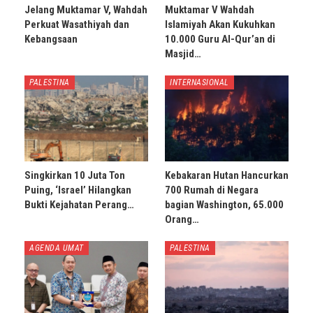
Jelang Muktamar V, Wahdah
Muktamar V Wahdah
Perkuat Wasathiyah dan
Islamiyah Akan Kukuhkan
Kebangsaan
10.000 Guru Al-Qur’an di
Masjid…
PALESTINA
INTERNASIONAL
Singkirkan 10 Juta Ton
Kebakaran Hutan Hancurkan
Puing, ‘Israel’ Hilangkan
700 Rumah di Negara
Bukti Kejahatan Perang…
bagian Washington, 65.000
Orang…
AGENDA UMAT
PALESTINA