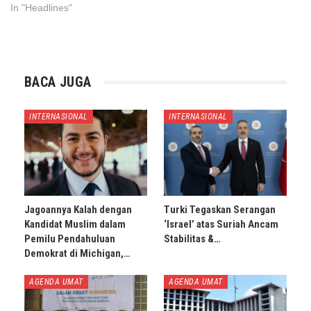
In "Headlines"
BACA JUGA
INTERNASIONAL
INTERNASIONAL
Jagoannya Kalah dengan
Turki Tegaskan Serangan
Kandidat Muslim dalam
‘Israel’ atas Suriah Ancam
Pemilu Pendahuluan
Stabilitas &…
Demokrat di Michigan,…
AGENDA UMAT
AGENDA UMAT