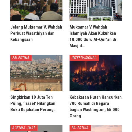
Jelang Muktamar V, Wahdah
Muktamar V Wahdah
Perkuat Wasathiyah dan
Islamiyah Akan Kukuhkan
Kebangsaan
10.000 Guru Al-Qur’an di
Masjid…
PALESTINA
INTERNASIONAL
Singkirkan 10 Juta Ton
Kebakaran Hutan Hancurkan
Puing, ‘Israel’ Hilangkan
700 Rumah di Negara
Bukti Kejahatan Perang…
bagian Washington, 65.000
Orang…
AGENDA UMAT
PALESTINA