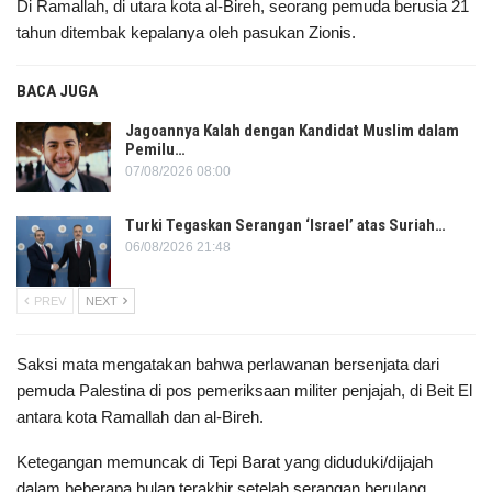
Di Ramallah, di utara kota al-Bireh, seorang pemuda berusia 21
tahun ditembak kepalanya oleh pasukan Zionis.
BACA JUGA
Jagoannya Kalah dengan Kandidat Muslim dalam
Pemilu…
07/08/2026 08:00
Turki Tegaskan Serangan ‘Israel’ atas Suriah…
06/08/2026 21:48
PREV
NEXT
Saksi mata mengatakan bahwa perlawanan bersenjata dari
pemuda Palestina di pos pemeriksaan militer penjajah, di Beit El
antara kota Ramallah dan al-Bireh.
Ketegangan memuncak di Tepi Barat yang diduduki/dijajah
dalam beberapa bulan terakhir setelah serangan berulang