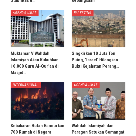
Stabilitas &…
Kebangsaan
AGENDA UMAT
PALESTINA
Muktamar V Wahdah
Singkirkan 10 Juta Ton
Islamiyah Akan Kukuhkan
Puing, ‘Israel’ Hilangkan
10.000 Guru Al-Qur’an di
Bukti Kejahatan Perang…
Masjid…
INTERNASIONAL
AGENDA UMAT
Kebakaran Hutan Hancurkan
Wahdah Islamiyah dan
700 Rumah di Negara
Paragon Satukan Semangat