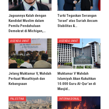
Jagoannya Kalah dengan
Turki Tegaskan Serangan
Kandidat Muslim dalam
‘Israel’ atas Suriah Ancam
Pemilu Pendahuluan
Stabilitas &…
Demokrat di Michigan,…
AGENDA UMAT
AGENDA UMAT
Jelang Muktamar V, Wahdah
Muktamar V Wahdah
Perkuat Wasathiyah dan
Islamiyah Akan Kukuhkan
Kebangsaan
10.000 Guru Al-Qur’an di
Masjid…
PALESTINA
INTERNASIONAL