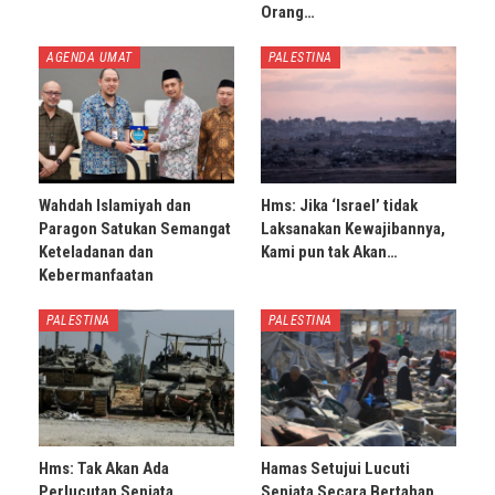
Orang…
AGENDA UMAT
PALESTINA
Wahdah Islamiyah dan
Hms: Jika ‘Israel’ tidak
Paragon Satukan Semangat
Laksanakan Kewajibannya,
Keteladanan dan
Kami pun tak Akan…
Kebermanfaatan
PALESTINA
PALESTINA
Hms: Tak Akan Ada
Hamas Setujui Lucuti
Perlucutan Senjata
Senjata Secara Bertahap,