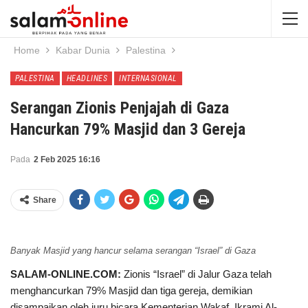
Home
Kabar Dunia
Palestina
PALESTINA
HEADLINES
INTERNASIONAL
Serangan Zionis Penjajah di Gaza
Hancurkan 79% Masjid dan 3 Gereja
Pada
2 Feb 2025 16:16
Share
Banyak Masjid yang hancur selama serangan “Israel” di Gaza
SALAM-ONLINE.COM:
Zionis “Israel” di Jalur Gaza telah
menghancurkan 79% Masjid dan tiga gereja, demikian
disampaikan oleh juru bicara Kementerian Wakaf, Ikrami Al-