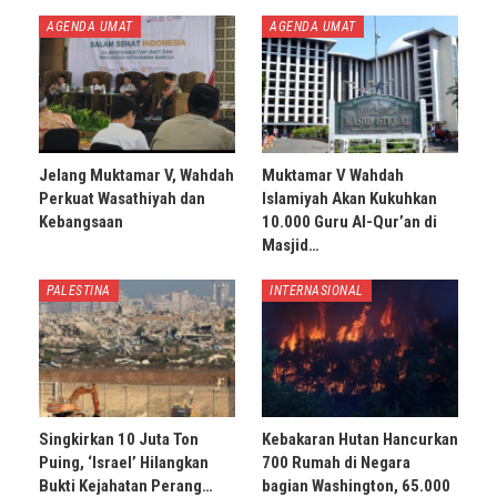
AGENDA UMAT
AGENDA UMAT
Jelang Muktamar V, Wahdah
Muktamar V Wahdah
Perkuat Wasathiyah dan
Islamiyah Akan Kukuhkan
Kebangsaan
10.000 Guru Al-Qur’an di
Masjid…
PALESTINA
INTERNASIONAL
Singkirkan 10 Juta Ton
Kebakaran Hutan Hancurkan
Puing, ‘Israel’ Hilangkan
700 Rumah di Negara
Bukti Kejahatan Perang…
bagian Washington, 65.000