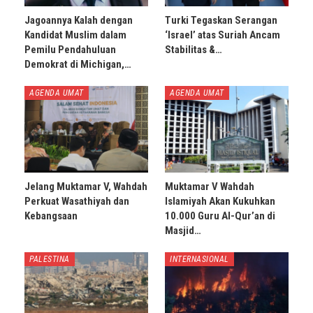
Jagoannya Kalah dengan
Turki Tegaskan Serangan
Kandidat Muslim dalam
‘Israel’ atas Suriah Ancam
Pemilu Pendahuluan
Stabilitas &…
Demokrat di Michigan,…
AGENDA UMAT
AGENDA UMAT
Jelang Muktamar V, Wahdah
Muktamar V Wahdah
Perkuat Wasathiyah dan
Islamiyah Akan Kukuhkan
Kebangsaan
10.000 Guru Al-Qur’an di
Masjid…
PALESTINA
INTERNASIONAL