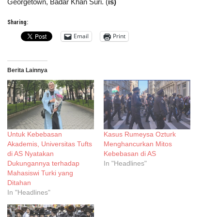
Georgetown, Badar Khan Suri.
(
is)
Sharing:
Email
Print
Berita Lainnya
Untuk Kebebasan
Kasus Rumeysa Ozturk
Akademis, Universitas Tufts
Menghancurkan Mitos
di AS Nyatakan
Kebebasan di AS
Dukungannya terhadap
In "Headlines"
Mahasiswi Turki yang
Ditahan
In "Headlines"