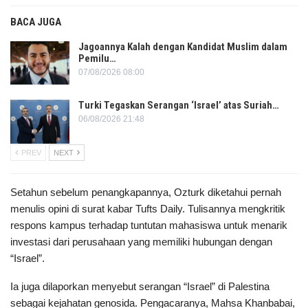
BACA JUGA
Jagoannya Kalah dengan Kandidat Muslim dalam
Pemilu…
07/08/2026 08:00
Turki Tegaskan Serangan ‘Israel’ atas Suriah…
06/08/2026 21:48
PREV
NEXT
Setahun sebelum penangkapannya, Ozturk
diketahui pernah
menulis opini di surat kabar Tufts Daily. Tulisannya mengkritik
respons kampus terhadap tuntutan mahasiswa untuk menarik
investasi dari perusahaan yang memiliki hubungan dengan
“Israel”.
Ia juga dilaporkan menyebut serangan “Israel” di Palestina
sebagai kejahatan genosida. Pengacaranya, Mahsa Khanbabai,