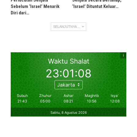
Perlucutan Senjata
Senjata Secara Bertahap,
Sebelum ‘Israel’ Menarik
‘Israel’ Dituntut Keluar…
Diri dari…
SELANJUTNYA ...