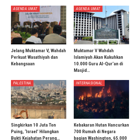
AGENDA UMAT
AGENDA UMAT
Jelang Muktamar V, Wahdah
Muktamar V Wahdah
Perkuat Wasathiyah dan
Islamiyah Akan Kukuhkan
Kebangsaan
10.000 Guru Al-Qur’an di
Masjid…
PALESTINA
INTERNASIONAL
Singkirkan 10 Juta Ton
Kebakaran Hutan Hancurkan
Puing, ‘Israel’ Hilangkan
700 Rumah di Negara
Bukti Kejahatan Perang…
bagian Washington, 65.000