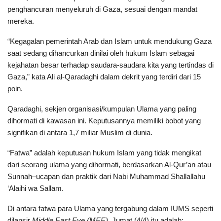
penghancuran menyeluruh di Gaza, sesuai dengan mandat
mereka.
“Kegagalan pemerintah Arab dan Islam untuk mendukung Gaza
saat sedang dihancurkan dinilai oleh hukum Islam sebagai
kejahatan besar terhadap saudara-saudara kita yang tertindas di
Gaza,” kata Ali al-Qaradaghi dalam dekrit yang terdiri dari 15
poin.
Qaradaghi, sekjen organisasi/kumpulan Ulama yang paling
dihormati di kawasan ini. Keputusannya memiliki bobot yang
signifikan di antara 1,7 miliar Muslim di dunia.
“Fatwa” adalah keputusan hukum Islam yang tidak mengikat
dari seorang ulama yang dihormati, berdasarkan Al-Qur’an atau
Sunnah–ucapan dan praktik dari Nabi Muhammad Shallallahu
‘Alaihi wa Sallam.
Di antara fatwa para Ulama yang tergabung dalam IUMS seperti
dilansir
Middle East Eye
(MEE),
Jumat (4/4) itu adalah: