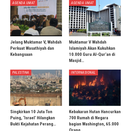
AGENDA UMAT
AGENDA UMAT
Jelang Muktamar V, Wahdah
Muktamar V Wahdah
Perkuat Wasathiyah dan
Islamiyah Akan Kukuhkan
Kebangsaan
10.000 Guru Al-Qur’an di
Masjid…
PALESTINA
INTERNASIONAL
Singkirkan 10 Juta Ton
Kebakaran Hutan Hancurkan
Puing, ‘Israel’ Hilangkan
700 Rumah di Negara
Bukti Kejahatan Perang…
bagian Washington, 65.000
Orang…