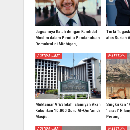
Jagoannya Kalah dengan Kandidat
Turki Tegask
Muslim dalam Pemilu Pendahuluan
atas Suriah 
Demokrat di Michigan,…
AGENDA UMAT
PALESTINA
Muktamar V Wahdah Islamiyah Akan
Singkirkan 1
Kukuhkan 10.000 Guru Al-Qur’an di
‘Israel’ Hila
Masjid…
Perang…
AGENDA UMAT
PALESTINA