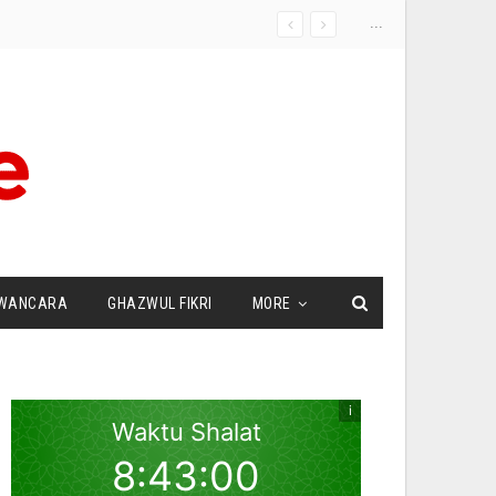
...
WANCARA
GHAZWUL FIKRI
MORE