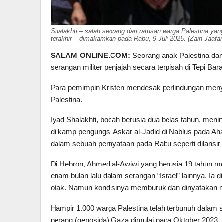
Shalakhti – salah seorang dari ratusan warga Palestina ya
terakhir – dimakamkan pada Rabu, 9 Juli 2025. (Zain Jaafa
SALAM-ONLINE.COM:
Seorang anak Palestina dan 
serangan militer penjajah secara terpisah di Tepi Bara
Para pemimpin Kristen mendesak perlindungan menyu
Palestina.
Iyad Shalakhti, bocah berusia dua belas tahun, meni
di kamp pengungsi Askar al-Jadid di Nablus pada Ah
dalam sebuah pernyataan pada Rabu seperti dilansir
Di Hebron, Ahmed al-Awiwi yang berusia 19 tahun me
enam bulan lalu dalam serangan “Israel” lainnya. Ia 
otak. Namun kondisinya memburuk dan dinyatakan 
Hampir 1.000 warga Palestina telah terbunuh dalam se
perang (genosida) Gaza dimulai pada Oktober 2023.