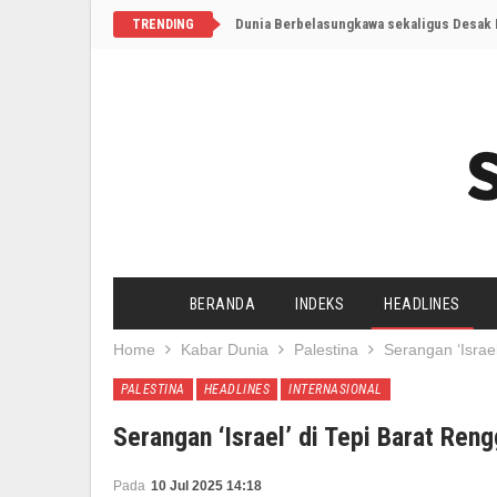
Dunia Berbelasungkawa sekaligus Desak I
TRENDING
BERANDA
INDEKS
HEADLINES
Home
Kabar Dunia
Palestina
Serangan ‘Israe
PALESTINA
HEADLINES
INTERNASIONAL
Serangan ‘Israel’ di Tepi Barat Re
Pada
10 Jul 2025 14:18