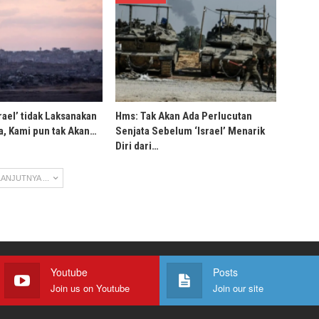
rael’ tidak Laksanakan
Hms: Tak Akan Ada Perlucutan
, Kami pun tak Akan…
Senjata Sebelum ‘Israel’ Menarik
Diri dari…
ANJUTNYA ...
Youtube
Posts
Join us on Youtube
Join our site