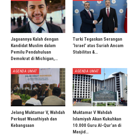
Jagoannya Kalah dengan
Turki Tegaskan Serangan
Kandidat Muslim dalam
‘Israel’ atas Suriah Ancam
Pemilu Pendahuluan
Stabilitas &…
Demokrat di Michigan,…
AGENDA UMAT
AGENDA UMAT
Jelang Muktamar V, Wahdah
Muktamar V Wahdah
Perkuat Wasathiyah dan
Islamiyah Akan Kukuhkan
Kebangsaan
10.000 Guru Al-Qur’an di
Masjid…