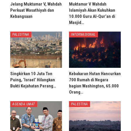
Jelang Muktamar V, Wahdah
Muktamar V Wahdah
Perkuat Wasathiyah dan
Islamiyah Akan Kukuhkan
Kebangsaan
10.000 Guru Al-Qur’an di
Masjid…
PALESTINA
INTERNASIONAL
Singkirkan 10 Juta Ton
Kebakaran Hutan Hancurkan
Puing, ‘Israel’ Hilangkan
700 Rumah di Negara
Bukti Kejahatan Perang…
bagian Washington, 65.000
Orang…
AGENDA UMAT
PALESTINA