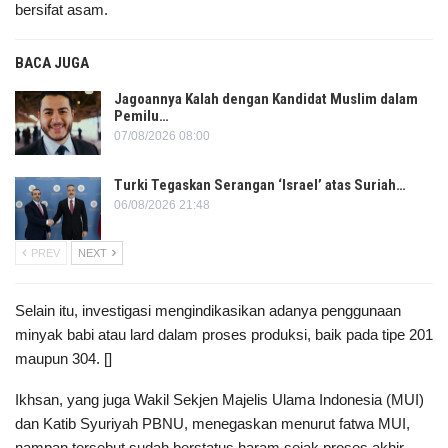
bersifat asam.
BACA JUGA
Jagoannya Kalah dengan Kandidat Muslim dalam
Pemilu…
07/08/2026 08:00
Turki Tegaskan Serangan ‘Israel’ atas Suriah…
06/08/2026 21:48
PREV
NEXT
Selain itu, investigasi mengindikasikan adanya penggunaan
minyak babi atau lard dalam proses produksi, baik pada tipe 201
maupun 304. []
Ikhsan, yang juga Wakil Sekjen Majelis Ulama Indonesia (MUI)
dan Katib Syuriyah PBNU, menegaskan menurut fatwa MUI,
nampan tersebut sudah berstatus haram sejak proses akhir