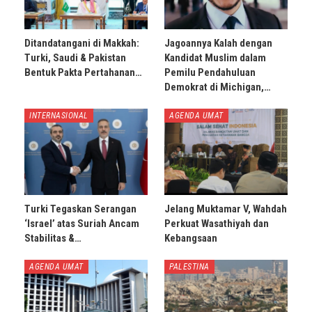
Ditandatangani di Makkah:
Jagoannya Kalah dengan
Turki, Saudi & Pakistan
Kandidat Muslim dalam
Bentuk Pakta Pertahanan…
Pemilu Pendahuluan
Demokrat di Michigan,…
INTERNASIONAL
AGENDA UMAT
Turki Tegaskan Serangan
Jelang Muktamar V, Wahdah
‘Israel’ atas Suriah Ancam
Perkuat Wasathiyah dan
Stabilitas &…
Kebangsaan
AGENDA UMAT
PALESTINA