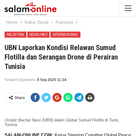
Home
Kabar Dunia
Palestina
PALESTINA
HEADLINES
INTERNASIONAL
UBN Laporkan Kondisi Relawan Sumud
Flotilla dan Serangan Drone di Perairan
Tunisia
Terakhir Diperbaru
9 Sep 2025 11:34
Share
Ustadz Bactiar Nasir (UBN) dalam Global Sumud Flotilla di Tunis,
Tunisia
SALAM-ONLINE.COM:
Ketua Steering Comittee Global Peace