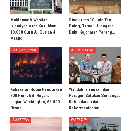
Muktamar V Wahdah
Singkirkan 10 Juta Ton
Islamiyah Akan Kukuhkan
Puing, ‘Israel’ Hilangkan
10.000 Guru Al-Qur’an di
Bukti Kejahatan Perang…
Masjid…
INTERNASIONAL
AGENDA UMAT
Kebakaran Hutan Hancurkan
Wahdah Islamiyah dan
700 Rumah di Negara
Paragon Satukan Semangat
bagian Washington, 65.000
Keteladanan dan
Orang…
Kebermanfaatan
PALESTINA
PALESTINA