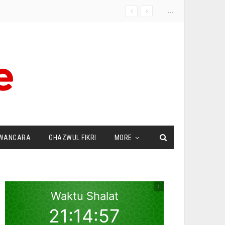
...
WANCARA
GHAZWUL FIKRI
MORE