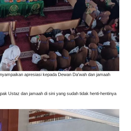
nyampaikan apresiasi kepada Dewan Da’wah dan jamaah
k Ustaz dan jamaah di sini yang sudah tidak henti-hentinya