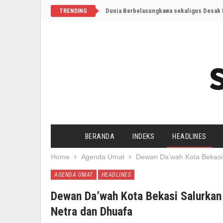
Dunia Berbelasungkawa sekaligus Desak I
TRENDING
BERANDA
INDEKS
HEADLINES
Home
Agenda Umat
Dewan Da’wah Kota Bekasi
AGENDA UMAT
HEADLINES
Dewan Da’wah Kota Bekasi Salurka
Netra dan Dhuafa