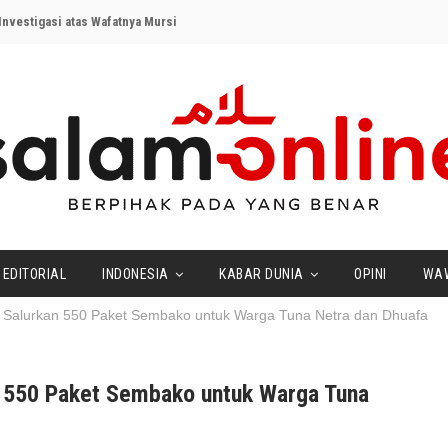
nvestigasi atas Wafatnya Mursi
EDITORIAL
INDONESIA
KABAR DUNIA
OPINI
WA
 Salurkan 550 Paket Sembako untuk Warga Tuna Netra dan Dhuafa
n 550 Paket Sembako untuk Warga Tuna